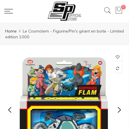
Aller
0
au
contenu
Home
Le Cosmolem - Figurine/Pin's géant en boite - Limited
edition 1000