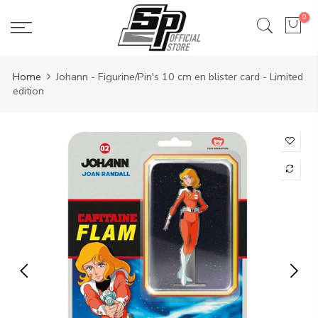
Aller
0
au
contenu
Home
Johann - Figurine/Pin's 10 cm en blister card - Limited
edition